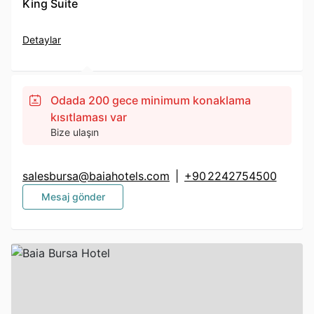
King Suite
Detaylar
Odada 200 gece minimum konaklama
kısıtlaması var
Bize ulaşın
salesbursa@baiahotels.com
|
+90 2242754500
Mesaj gönder