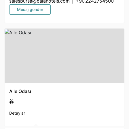
salesbursa@baiahotels.com
|
+90 2242754500
Mesaj gönder
Aile Odası
Detaylar